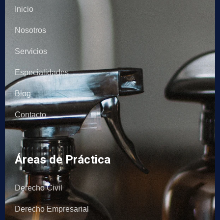
Inicio
Nosotros
Servicios
Especialidades
Blog
Contacto
Áreas de Práctica
Derecho Civil
Derecho Empresarial