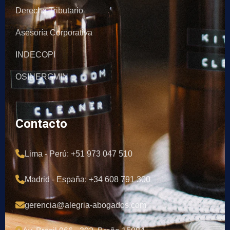
Derecho Tributario
Asesoría Corporativa
INDECOPI
OSINERGMIN
Contacto
Lima - Perú: +51 973 047 510
Madrid - España: +34 608 791 300
gerencia@alegria-abogados.com