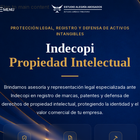
Skip to main content
MENU
PROTECCIÓN LEGAL, REGISTRO Y DEFENSA DE ACTIVOS
INTANGIBLES
Indecopi
Propiedad Intelectual
Brindamos asesoría y representación legal especializada ante
Indecopi en registro de marcas, patentes y defensa de
derechos de propiedad intelectual, protegiendo la identidad y el
valor comercial de tu empresa.