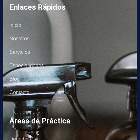
Enlaces Rápidos
Inicio
Nosotros
Servicios
Especialidades
Blog
Contacto
Áreas de Práctica
Derecho Civil