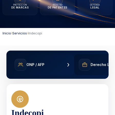
PROTECCIÓN
REGISTRO
DEFENSA
DE MARCAS
DE PATENTES
LEGAL
›
›
Inicio
Servicios
Indecopi
›
ONP / AFP
Derecho Lab
Indecopi