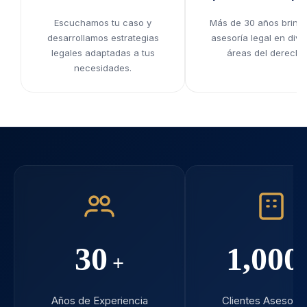
Escuchamos tu caso y
Más de 30 años brind
desarrollamos estrategias
asesoría legal en dive
legales adaptadas a tus
áreas del derecho
necesidades.
30
1,000
+
Años de Experiencia
Clientes Asesora