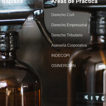
s Rápidos
Áreas de Práctica
Derecho Civil
Derecho Empresarial
Derecho Tributario
ades
Asesoría Corporativa
INDECOPI
OSINERGMIN