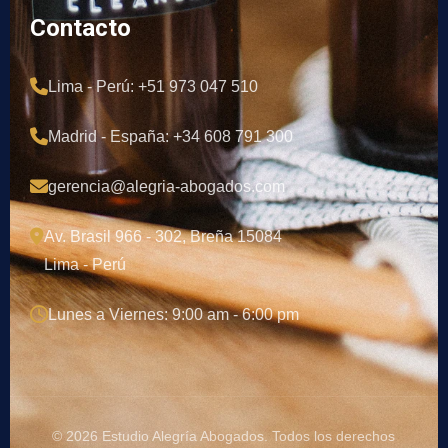
Contacto
Lima - Perú: +51 973 047 510
Madrid - España: +34 608 791 300
gerencia@alegria-abogados.com
Av. Brasil 966 - 302, Breña 15084
Lima - Perú
Lunes a Viernes: 9:00 am - 6:00 pm
© 2026 Estudio Alegría Abogados. Todos los derechos