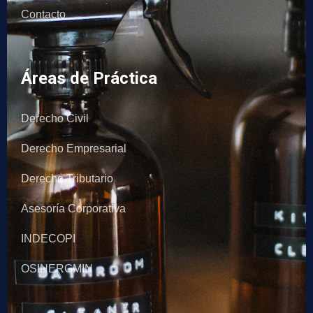
Contacto
Áreas de Práctica
Derecho Civil
Derecho Empresarial
Derecho Tributario
Asesoría Corporativa
INDECOPI
OSINERGMIN