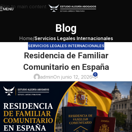
Skip to main content
MENU
Blog
Home
/
Servicios Legales Internacionales
SERVICIOS LEGALES INTERNACIONALES
Residencia de Familiar
Comunitario en España
0
admin
On junio 12, 2026