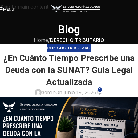
Skip to main content
MENU
Blog
Home
/
DERECHO TRIBUTARIO
DERECHO TRIBUTARIO
¿En Cuánto Tiempo Prescribe una
Deuda con la SUNAT? Guía Legal
Actualizada
0
admin
On junio 19, 2026