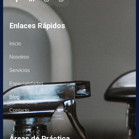
Enlaces Rápidos
Inicio
Nosotros
Servicios
Especialidades
Blog
Contacto
Áreas de Práctica