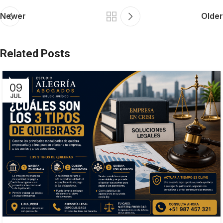
Newer
Older
Related Posts
09
JUL