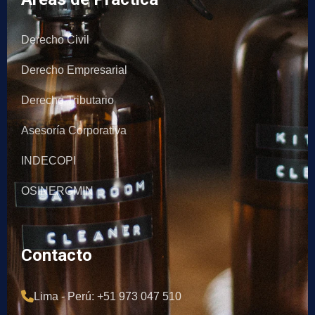
Derecho Civil
Derecho Empresarial
Derecho Tributario
Asesoría Corporativa
INDECOPI
OSINERGMIN
Contacto
Lima - Perú: +51 973 047 510