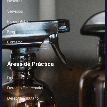
Nosotros
Servicios
Especialidades
Blog
Contacto
Áreas de Práctica
Derecho Civil
Derecho Empresarial
Derecho Tributario