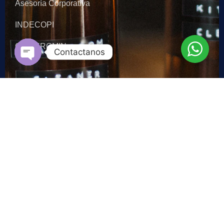
Asesoría Corporativa
INDECOPI
OSINERGMIN
Contactanos
Open chaty
Contacto
Lima - Perú: +51 973 047 510
Madrid - España: +34 608 791 300
gerencia@alegria-abogados.com
Av. Brasil 966 - 302, Breña 15084
Lima - Perú