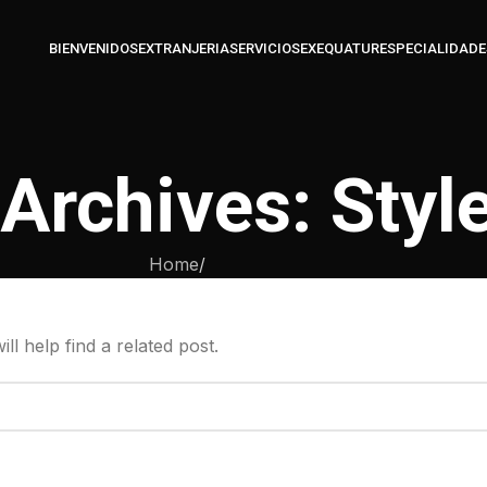
BIENVENIDOS
EXTRANJERIA
SERVICIOS
EXEQUATUR
ESPECIALIDADE
Archives: Styl
Home
/
l help find a related post.