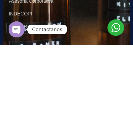
Asesoría Corporativa
INDECOPI
OSINERGMIN
Contactanos
Open chaty
Contacto
Lima - Perú: +51 973 047 510
Madrid - España: +34 608 791 300
gerencia@alegria-abogados.com
Av. Brasil 966 - 302, Breña 15084
Lima - Perú