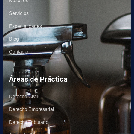
Nosotros
Servicios
Especialidades
Blog
Contacto
Áreas de Práctica
Derecho Civil
Derecho Empresarial
Derecho Tributario