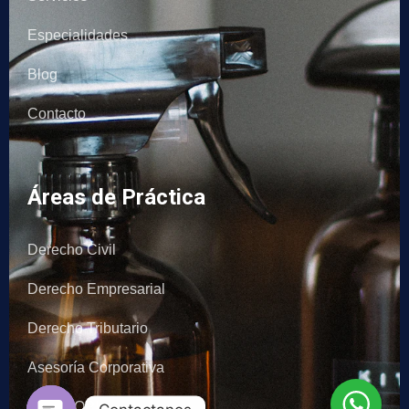
Especialidades
Blog
Contacto
Áreas de Práctica
Derecho Civil
Derecho Empresarial
Derecho Tributario
Asesoría Corporativa
INDECOPI