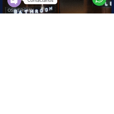
Contactanos
Open chaty
OSINERGMIN
Contacto
Lima - Perú: +51 973 047 510
Madrid - España: +34 608 791 300
gerencia@alegria-abogados.com
Av. Brasil 966 - 302, Breña 15084
Lima - Perú
Lunes a Viernes: 9:00 am - 6:00 pm