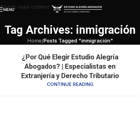
Skip to main content
MENU
Tag Archives: inmigración
Home
/
Posts Tagged "inmigración"
¿Por Qué Elegir Estudio Alegría
Abogados? | Especialistas en
Extranjería y Derecho Tributario
CONTINUE READING