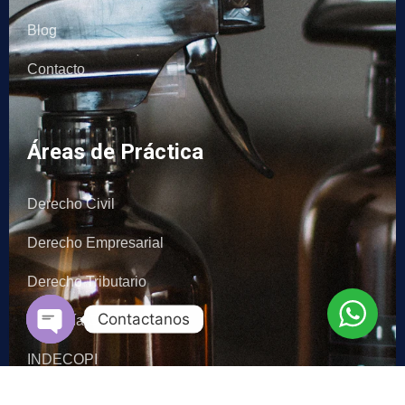
Blog
Contacto
Áreas de Práctica
Derecho Civil
Derecho Empresarial
Derecho Tributario
Contactanos
Asesoría Corporativa
Open chaty
INDECOPI
OSINERGMIN