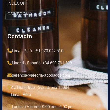
INDECOPI
OSINERGMIN
Contacto
Lima - Perú: +51 973 047 510
Madrid - España: +34 608 791 300
gerencia@alegria-abogados.com
Av. Brasil 966 - 302, Breña 15084
Lima - Perú
Lunes a Viernes: 9:00 am - 6:00 pm