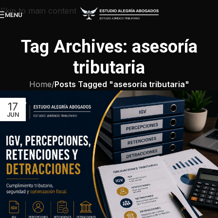
Skip to main content
MENU
Tag Archives: asesoría
tributaria
Home
/
Posts Tagged "asesoría tributaria"
17
JUN