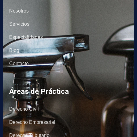
Nosotros
Servicios
Especialidades
Blog
Contacto
Áreas de Práctica
Derecho Civil
Derecho Empresarial
Derecho Tributario